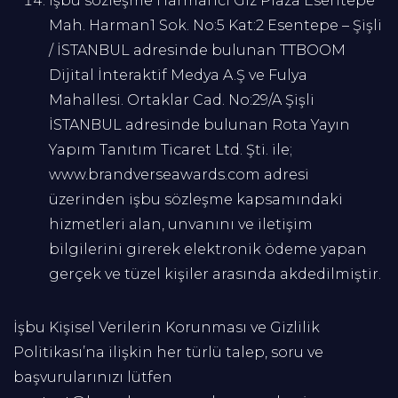
İşbu sözleşme Harmancı Giz Plaza Esentepe
Mah. Harman1 Sok. No:5 Kat:2 Esentepe – Şişli
/ İSTANBUL adresinde bulunan TTBOOM
Dijital İnteraktif Medya A.Ş ve Fulya
Mahallesi. Ortaklar Cad. No:29/A Şişli
İSTANBUL adresinde bulunan Rota Yayın
Yapım Tanıtım Ticaret Ltd. Şti. ile;
www.brandverseawards.com adresi
üzerinden işbu sözleşme kapsamındaki
hizmetleri alan, unvanını ve iletişim
bilgilerini girerek elektronik ödeme yapan
gerçek ve tüzel kişiler arasında akdedilmiştir.
İşbu Kişisel Verilerin Korunması ve Gizlilik
Politikası’na ilişkin her türlü talep, soru ve
başvurularınızı lütfen